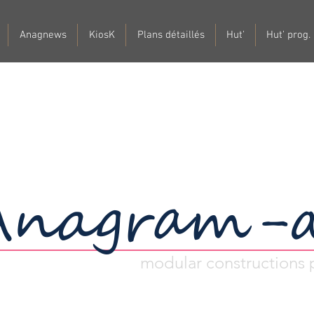
Anagnews
KiosK
Plans détaillés
Hut'
Hut' prog.
Anagram-
modular constructions