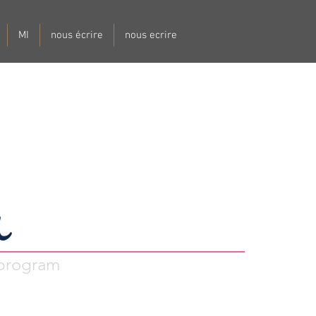
MI
nous écrire
nous ecrire
a
 program