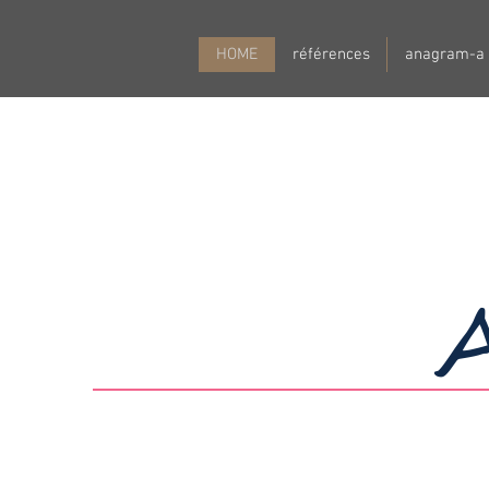
HOME
références
anagram-a