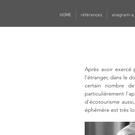
HOME
références
anagram-a
A
près avoir exercé 
l'étranger, dans le d
certain nombre de 
particulièrement l'
d'écotourisme aussi
éphémère est très l