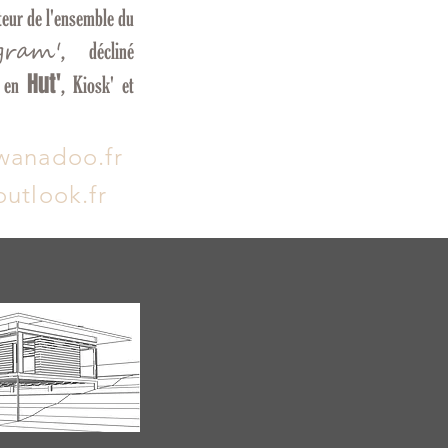
teur de l'ensemble du
gram'
, décliné
Hut'
i en
, Kiosk' et
wanadoo.fr
utlook.fr