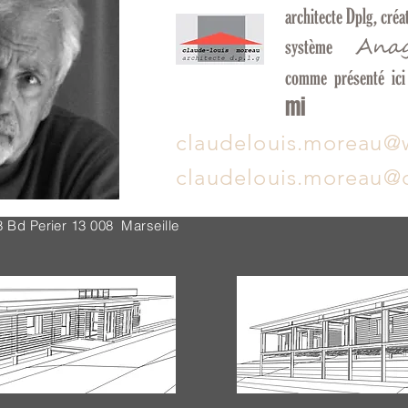
architecte Dplg, créa
Ana
système
comme présenté ic
mi
claudelouis.moreau@
claudelouis.moreau@o
 Bd Perier 13 008 Marseille