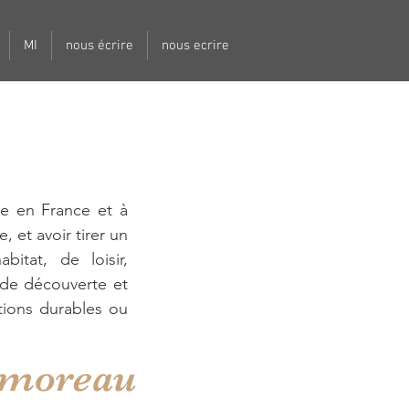
MI
nous écrire
nous ecrire
te en France et à
, et avoir tirer un
itat, de loisir,
 de découverte et
tions durables ou
s moreau